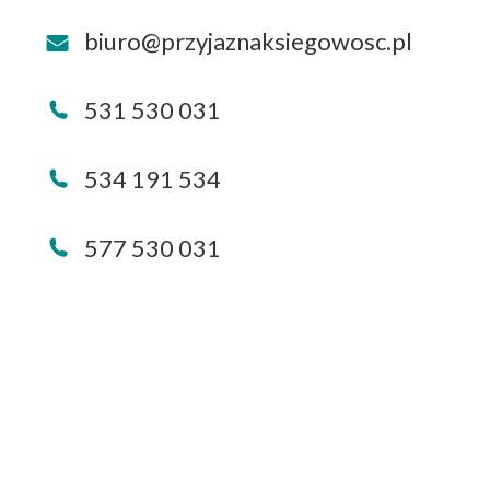
biuro@przyjaznaksiegowosc.pl
531 530 031
534 191 534
577 530 031