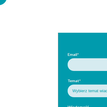
Email*
Temat*
Wiadomość